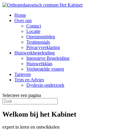
lees meer.
Home
Over ons
Contact
Locatie
Openingstijden
Testimonials
Privacyverklaring
Huiswerkbegeleiding
Intensieve Begeleiding
Huiswerkklas
Veelgestelde vragen
Tarieven
Tests en Advies
Dyslexie-onderzoek
Selecteer een pagina
Welkom bij het Kabinet
expert in leren en ontwikkelen